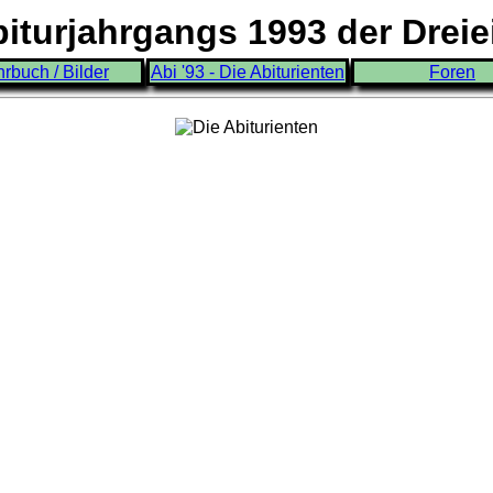
turjahrgangs 1993 der Drei
hrbuch / Bilder
Abi '93 - Die Abiturienten
Foren