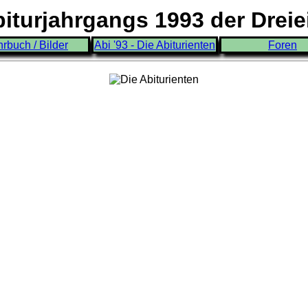
turjahrgangs 1993 der Drei
hrbuch / Bilder
Abi '93 - Die Abiturienten
Foren