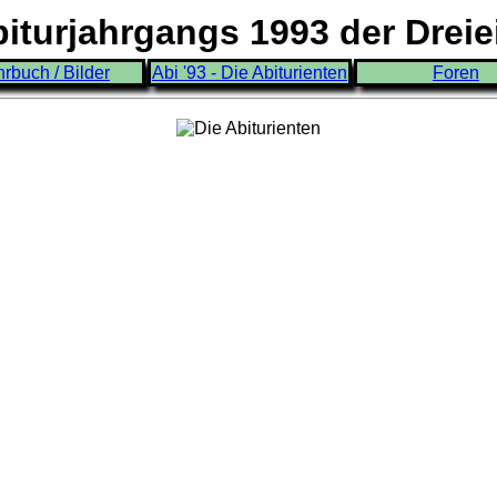
turjahrgangs 1993 der Drei
hrbuch / Bilder
Abi '93 - Die Abiturienten
Foren