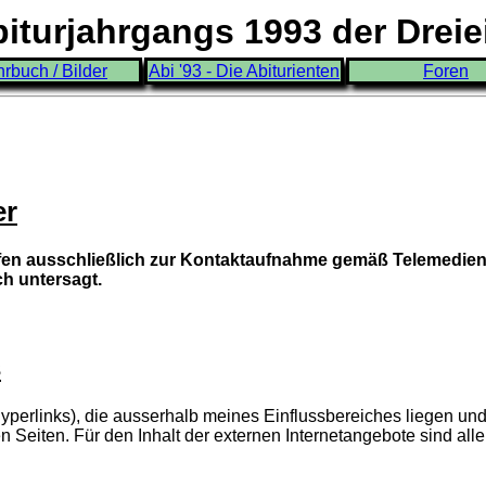
turjahrgangs 1993 der Drei
hrbuch / Bilder
Abi '93 - Die Abiturienten
Foren
er
rfen ausschließlich zur Kontaktaufnahme gemäß Telemedie
ch untersagt.
s
yperlinks), die ausserhalb meines Einflussbereiches liegen und 
n Seiten. Für den Inhalt der externen Internetangebote sind alle