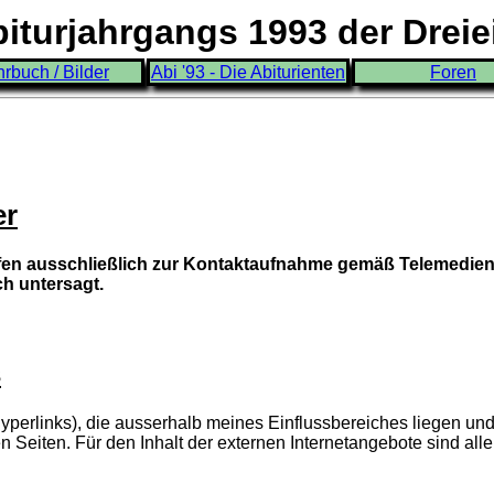
turjahrgangs 1993 der Drei
hrbuch / Bilder
Abi '93 - Die Abiturienten
Foren
er
rfen ausschließlich zur Kontaktaufnahme gemäß Telemedie
ch untersagt.
s
yperlinks), die ausserhalb meines Einflussbereiches liegen und 
n Seiten. Für den Inhalt der externen Internetangebote sind alle